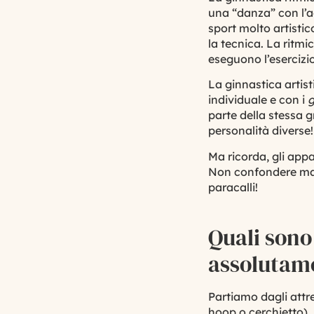
una “danza” con l’
sport molto artistic
la tecnica. La ritmi
eseguono l’
esercizi
La ginnastica artist
individuale e con i
g
parte della stessa 
personalità diverse!
Ma ricorda, gli appa
Non confondere mai u
paracalli!
Quali sono
assolutam
Partiamo dagli
attr
hoop o cerchietto),