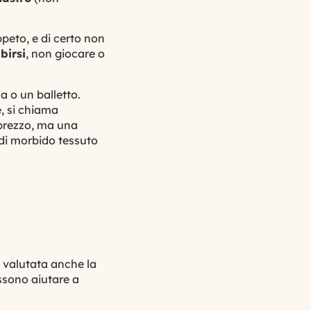
ppeto, e di certo non
ibirsi
, non giocare o
a o un balletto.
, si chiama
prezzo, ma una
 di morbido tessuto
e valutata anche la
ssono aiutare a