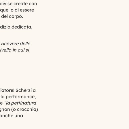
 divise create con
 quello di essere
e del corpo.
dizio dedicata,
ricevere delle
ello in cui si
iatore! Scherzi a
e la performance,
he
“la pettinatura
ignon (o crocchia)
a anche una