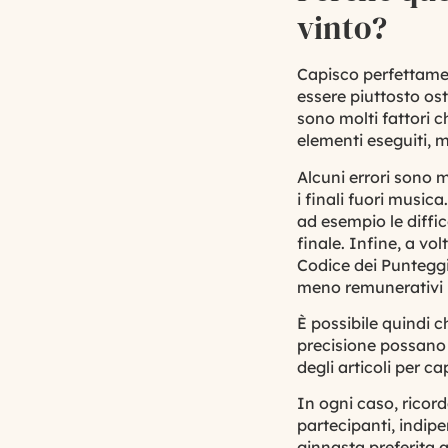
vinto?
Capisco perfettamen
essere piuttosto os
sono molti fattori ch
elementi eseguiti, m
Alcuni errori sono mo
i finali fuori music
ad esempio le diffi
finale. Infine, a vo
Codice dei Punteggi
meno remunerativi i
È possibile quindi 
precisione possano 
degli articoli per ca
In ogni caso, ricord
partecipanti, indipe
ginnasta preferita a