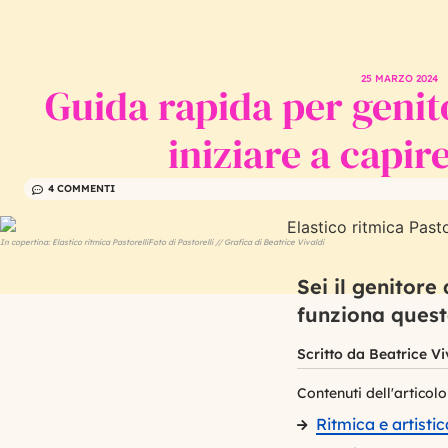
BlaBlaGym
25 MARZO 2024
Guida rapida per genito
iniziare a capir
4 COMMENTI
In copertina: Elastico ritmica Pastorelli
Foto di Pastorelli // Grafica di Beatrice Vivaldi
Sei il genitor
funziona questa
Scritto da
Beatrice Vi
Contenuti dell'articolo
Ritmica e artisti