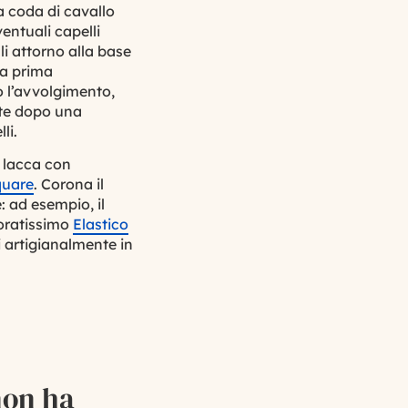
a coda di cavallo
entuali capelli
li attorno alla base
ia prima
o l’avvolgimento,
ente dopo una
li.
a lacca con
quare
. Corona il
: ad esempio, il
oloratissimo
Elastico
i artigianalmente in
non ha