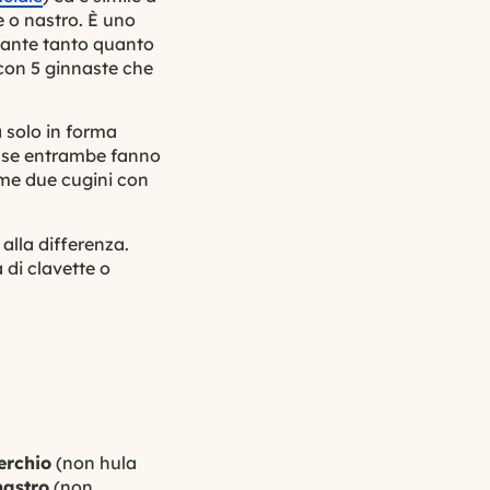
e
o
nastro
. È uno
ortante tanto quanto
 con 5 ginnaste che
a solo in forma
he se entrambe fanno
ome due cugini con
alla differenza.
a di
clavette
o
erchio
(non hula
nastro
(non