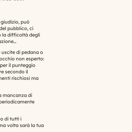
 giudizio, può
el pubblico, ci
 la difficoltà degli
tazione…
e uscite di
pedana
o
n occhio non esperto:
per il punteggio
ore secondo il
menti rischiosi ma
una mancanza di
o periodicamente
di tutti i
ma volta sarà la tua