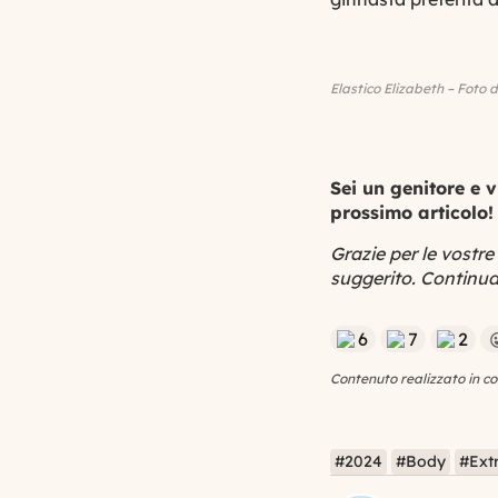
Elastico Elizabeth – Foto d
Sei un genitore e v
prossimo articolo!
Grazie per le vostre
suggerito. Continu
6
7
2
Contenuto realizzato in co
#2024
#Body
#Ext