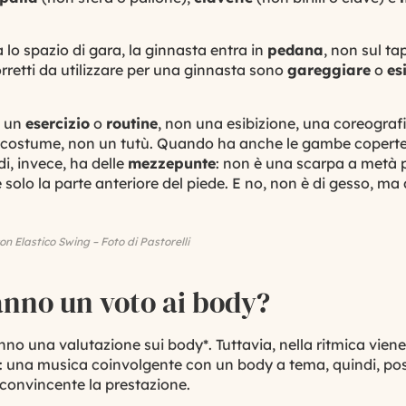
 lo spazio di
gara
, la ginnasta entra in
pedana
, non sul ta
rretti da utilizzare per una ginnasta sono
gareggiare
o
es
e un
esercizio
o
routine
, non una esibizione, una coreografi
costume, non un tutù. Quando ha anche le gambe coperte
edi, invece, ha delle
mezzepunte
: non è una scarpa a metà 
 solo la parte anteriore del piede. E no, non è di gesso, ma
n Elastico Swing – Foto di Pastorelli
danno un voto ai body?
nno una valutazione sui body*. Tuttavia, nella ritmica vien
a: una musica coinvolgente con un body a tema, quindi, po
convincente la prestazione.