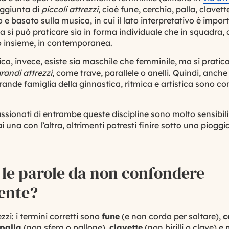
aggiunta di
piccoli
attrezzi
, cioè
fune
,
cerchio
,
palla
,
clavett
o e basato sulla musica, in cui il lato interpretativo è imp
ca si può praticare sia in forma individuale che in
squadra
,
o
insieme, in contemporanea.
ica, invece, esiste sia maschile che femminile, ma si pratic
randi
attrezzi
, come trave, parallele o anelli. Quindi, anc
grande famiglia della ginnastica, ritmica e artistica sono c
ssionati di entrambe queste discipline sono molto sensibili 
na con l’altra, altrimenti potresti finire sotto una pioggi
 le parole da non confondere
ente?
ezzi
: i termini corretti sono
fune
(e non corda per saltare),
c
palla
(non sfera o pallone),
clavette
(non birilli o clave) e