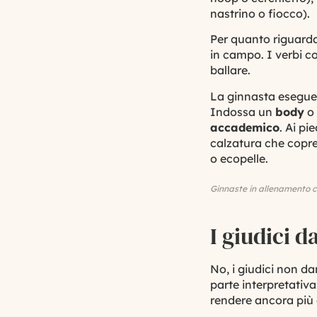
nastrino o fiocco).
Per quanto riguarda
in campo. I verbi co
ballare.
La ginnasta esegu
Indossa un
body
o 
accademico
. Ai pi
calzatura che copre
o ecopelle.
Ginnaste in allenamento co
I giudici 
No, i giudici non da
parte interpretativ
rendere ancora più 