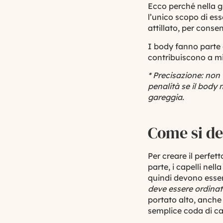
Ecco perché nella gi
l’unico scopo di ess
attillato, per consen
I body fanno parte d
contribuiscono a mi
* Precisazione: non
penalità se il body 
gareggia.
Come si de
Per creare il perfet
parte, i capelli nel
quindi devono esser
deve essere ordina
portato alto, anche
semplice coda di ca