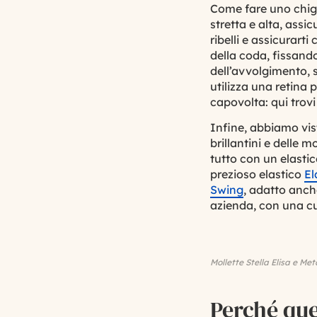
Come fare uno chigno
stretta e alta, assi
ribelli e assicurart
della coda, fissand
dell’avvolgimento, 
utilizza una retina 
capovolta: qui trovi
Infine, abbiamo vis
brillantini e delle m
tutto con un elastic
prezioso elastico
El
Swing
, adatto anch
azienda, con una cur
Mollette Stella Elisa e Met
Perché que