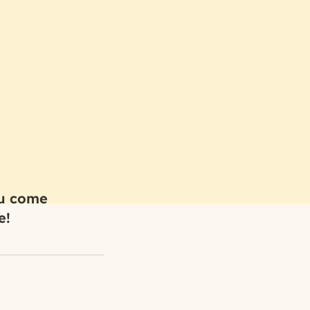
su come
e!