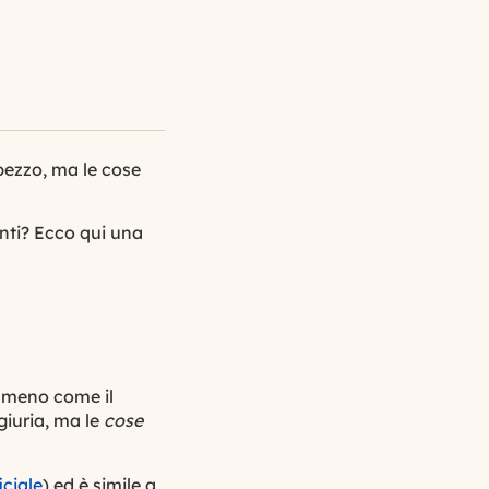
 pezzo, ma le cose
nti? Ecco qui una
o meno come il
giuria, ma le
cose
iciale
) ed è simile a