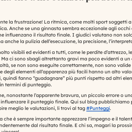
te la frustrazione! La ritmica, come molti sport soggetti a
tica. Anche se una ginnasta sembra eccezionale agli occhi d
e influenzano il risultato finale. I giudici valutano non solo
a anche la pulizia dell’esecuzione, la precisione, l’interpre
lto visibili ed evidenti a tutti, come le perdite d’
attrezzo
, l
a. Ma ci sono sbagli altrettanto gravi ma poco evidenti a u
coltà, se non sono eseguite correttamente, non sono valide 
lte degli elementi all’apparenza più facili hanno un alto val
, quindi fanno “guadagnare” più punti rispetto ad altri ele
n termini di punteggio.
che, nonostante l’apparente bravura, un piccolo errore o 
influenzare il punteggio finale. Qui sul blog pubblichiam
pire meglio le valutazioni, li trovi al tag
#Punteggi
.
a che è sempre importante apprezzare l’impegno e il talento 
ndentemente dal risultato finale. E chi sa, magari la prossi
 vincere!