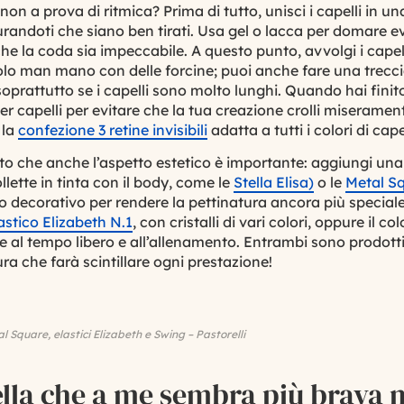
n a prova di ritmica? Prima di tutto, unisci i capelli in un
curandoti che siano ben tirati. Usa gel o lacca per domare ev
i che la coda sia impeccabile. A questo punto, avvolgi i capel
olo man mano con delle forcine; puoi anche fare una trecc
soprattutto se i capelli sono molto lunghi. Quando hai finit
per capelli per evitare che la tua creazione crolli miseram
 la
confezione 3 retine invisibili
adatta a tutti i colori di capel
to che anche l’aspetto estetico è importante: aggiungi un
ollette in tinta con il body, come le
Stella Elisa)
o le
Metal S
o decorativo per rendere la pettinatura ancora più speciale
astico Elizabeth N.1
, con cristalli di vari colori, oppure il c
e al tempo libero e all’allenamento. Entrambi sono prodott
a che farà scintillare ogni prestazione!
al Square, elastici Elizabeth e Swing – Pastorelli
lla che a me sembra più brava 