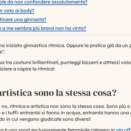
role da non confondere assolutamente?
un voto ai body?
tinare una ginnasta?
e a me sembra più brava non ha vinto?
 ha iniziato ginnastica ritmica. Oppure la pratica già da un
e”.
a tra costumi brillantinati, punteggi bizzarri e
attrezzi
vola
iziare a capire la ritmica!
rtistica sono la stessa cosa?
: no, ritmica e artistica non sono la stessa cosa. Sono più 
 e i tuffi: entrambi si fanno in acqua, entrambi hanno una 
odo in cui vengono giudicate sono diversi!
ca è uno sport esclusivamente femminile (almeno in
via uff